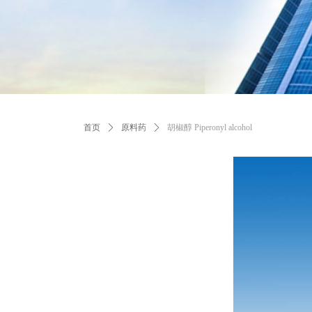
首页
ꄲ
原料药
ꄲ
胡椒醇 Piperonyl alcohol