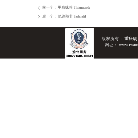
前一个：
甲巯咪唑 Thiamazole
ꄴ
后一个：
他达那非 Tadalafil
ꄲ
版权所有：
重庆朗
网址：
www.exam